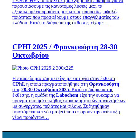
LABOCHEM αποτέλεσε μια εξαιρετική ευκαιρία για να
παρουσιάσουμε τις καινοτόμες λύσεις μας, τα
εξειδικευμένα προϊόντα μας και τις υπηρεσίες υψηλής
ποιότητας που προσφέρουμε στους επαγγελματίες του
κλάδου. Κατά τη διάρκεια της έκθεσης, είχαμε…
CPHI 2025 / Φρανκφούρτη 28-30
Οκτωβρίου
Η εταιρεία μας συμμετείχε με επιτυχία στην έκθεση
CPhI
, η οποία πραγματοποιήθηκε στη
Φρανκφούρτη
στις
28-30 Οκτωβρίου 2025
. Κατά τη διάρκεια της
έκθεσης, η ομάδα της
Labochem
είχε την ευκαιρία να
πραγματοποιήσει πλήθος εποικοδομητικών συναντήσεων
με συνεργάτες, πελάτες και φίλους. Συζητήθηκαν
υφιστάμενα και νέα project που αφορούν την ανάπτυξη
νέων προϊόντων…