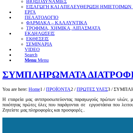
ΒΙΟΙΣΟΔΥΝΑΜΙΕΣ
ΕΙΣΑΓΩΓΗ ΚΑΙ ΑΠΕΛΕΥΘΕΡΩΣΗ ΗΜΙΕΤΟΙΜΩΝ
ΕΡΓΑ
ΠΕΛΑΤΟΛΟΓΙΟ
ΦΑΡΜΑΚΑ – ΚΑΛΛΥΝΤΙΚΑ
ΤΡΟΦΙΜΑ, ΧΗΜΙΚΑ, ΛΙΠΑΣΜΑΤΑ
ΕΚΔΗΛΩΣΕΙΣ
ΕΚΘΕΣΕΙΣ
ΣΕΜΙΝΑΡΙΑ
VIDEO
Search
Menu
Menu
ΣΥΜΠΛΗΡΩΜΑΤΑ ΔΙΑΤΡΟΦ
You are here:
Home
1
/
ΠΡΟΪΟΝΤΑ
2
/
ΠΡΩΤΕΣ ΥΛΕΣ
3
/
ΣΥΜΠΛΗ
Η εταιρεία μας αντιπροσωπεύοντας παραγωγούς πρώτων υλών, μπ
ποιότητας πρώτες ύλες που παράγονται σε εργοστάσια που λειτ
Ζητείστε μας πληροφορίες και προσφορές .