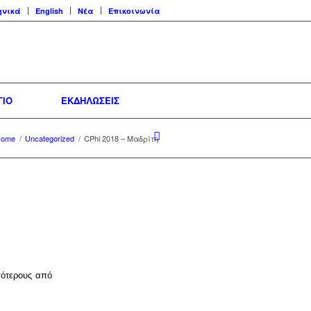
ηνικά
English
Νέα
Επικοινωνία
ΓΙΟ
ΕΚΔΗΛΩΣΕΙΣ
Home
/
Uncategorized
/
CPhi 2018 – Μαδρίτη
σότερους από