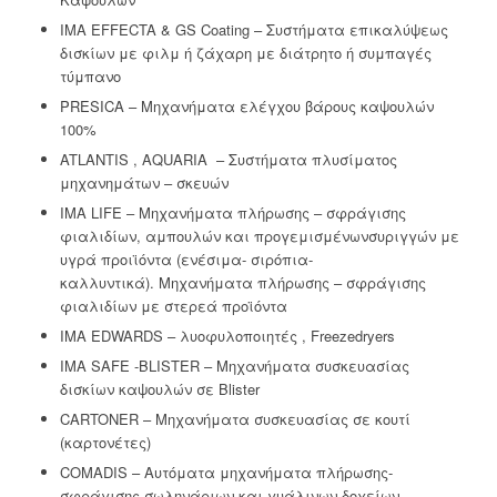
IMA EFFECTA & GS Coating – Συστήματα επικαλύψεως
δισκίων με φιλμ ή ζάχαρη με διάτρητο ή συμπαγές
τύμπανο
PRESICA – Μηχανήματα ελέγχου βάρους καψουλών
100%
ATLANTIS , AQUARIA – Συστήματα πλυσίματος
μηχανημάτων – σκευών
IMA LIFE – Μηχανήματα πλήρωσης – σφράγισης
φιαλιδίων, αμπουλών και προγεμισμένωνσυριγγών με
υγρά προιϊόντα (ενέσιμα- σιρόπια-
καλλυντικά). Μηχανήματα πλήρωσης – σφράγισης
φιαλιδίων με στερεά προϊόντα
IMA EDWARDS – λυοφυλοποιητές , Freezedryers
IMA SAFE -BLISTER – Μηχανήματα συσκευασίας
δισκίων καψουλών σε Blister
CARTONER – Μηχανήματα συσκευασίας σε κουτί
(καρτονέτες)
COMADIS – Αυτόματα μηχανήματα πλήρωσης-
σφράγισης σωληνάριων και γυάλινων δοχείων