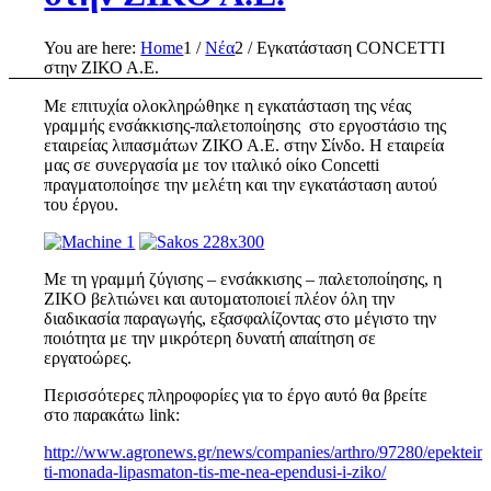
You are here:
Home
1
/
Νέα
2
/
Εγκατάσταση CONCETTI
στην ΖΙΚΟ Α.Ε.
Με επιτυχία ολοκληρώθηκε η εγκατάσταση της νέας
γραμμής ενσάκκισης-παλετοποίησης στο εργοστάσιο της
εταιρείας λιπασμάτων ΖΙΚΟ Α.Ε. στην Σίνδο. Η εταιρεία
μας σε συνεργασία με τον ιταλικό οίκο Concetti
πραγματοποίησε την μελέτη και την εγκατάσταση αυτού
του έργου.
Με τη γραμμή ζύγισης – ενσάκκισης – παλετοποίησης, η
ZIKO βελτιώνει και αυτοματοποιεί πλέον όλη την
διαδικασία παραγωγής, εξασφαλίζοντας στο μέγιστο την
ποιότητα με την μικρότερη δυνατή απαίτηση σε
εργατοώρες.
Περισσότερες πληροφορίες για το έργο αυτό θα βρείτε
στο παρακάτω link:
http://www.agronews.gr/news/companies/arthro/97280/epekteine
ti-monada-lipasmaton-tis-me-nea-ependusi-i-ziko/