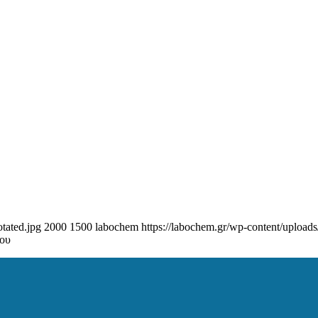
tated.jpg
2000
1500
labochem
https://labochem.gr/wp-content/upload
ου