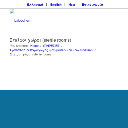
Ελληνικά
English
Νέα
Επικοινωνία
Στείροι χώροι (sterile rooms)
You are here:
Home
/
ΥΠΗΡΕΣΙΕΣ
/
Eργοστάσια παραγωγής φαρμάκων και καλλυντικών
/
Στείροι χώροι (sterile rooms)