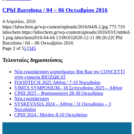
CPhI Barcelona / 04 – 06 Οκτωβρίου 2016
4 Απριλίου, 2016
https://labochem.gr/wp-content/uploads/2016/04/8-2.jpg
775
719
labochem
https://labochem.gr/wp-content/uploads/2016/03/Untitled-
1.png
labochem
2016-04-04 13:00:03
2020-12-11 08:26:22
CPhI
Barcelona / 04 – 06 Οκτωβρίου 2016
Page 2 of 5
1
2
3
4
5
Τελευταίες δημοσιεύσεις
Νέα εγκατάσταση μηχανήματος Big Bag της CONCETTI
στην εταιρεία ΒΙΟΖΩΚΑΤ
FOODTECH 2025 Αθήνα / 7-10 Νοεμβρίου
VIMTA SYMPOSIUM– 18 Σεπτεμβρίου 2025 – Aθήνα
CPHI 2025 – Φρανκφούρτη 28-30 Οκτωβρίου
Νέα εγκατάσταση
SYSKEVASIA 2024 – Αθήνα / 31 Οκτωβρίου – 3
Νοεμβρίου
CPHI 2024 / Μιλάνο 8-10 Οκτωβρίου