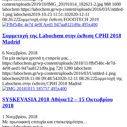
content/uploads/2019/10/IMG_20191014_182621-2.jpg
988
1600
labochem
https://labochem.gr/wp-content/uploads/2016/03/Untitled-
1.png
labochem
2019-10-23 11:51:10
2020-12-11
08:26:22
Συμμετοχή στην έκθεση FOODTECH 2019
Συμμετοχή της Labochem στην έκθεση CPHI 2018
Madrid
6 Νοεμβρίου, 2018
Για μία ακόμα χρονιά η εταιρεία μας…
https://labochem.gr/wp-content/uploads/2018/11/ffbf54bc-4e7d-
4e9f-aed1-947aa8121d9a.jpg
720
1280
labochem
https://labochem.gr/wp-content/uploads/2016/03/Untitled-1.png
labochem
2018-11-06 09:48:54
2020-12-11 08:26:22
Συμμετοχή της
Labochem στην έκθεση CPHI 2018 Madrid
SYSKEVASIA 2018 Αθήνα/12 – 15 Oκτωβρίου
2018
1 Νοεμβρίου, 2018
Με πρωτοφανή επιτυχία και επισκεψιμότητα…
https://labochem.gr/wp-