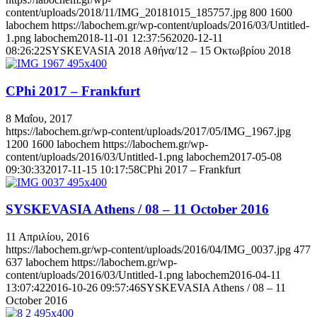
content/uploads/2018/11/IMG_20181015_185757.jpg
800
1600
labochem
https://labochem.gr/wp-content/uploads/2016/03/Untitled-
1.png
labochem
2018-11-01 12:37:56
2020-12-11
08:26:22
SYSKEVASIA 2018 Αθήνα/12 – 15 Oκτωβρίου 2018
CPhi 2017 – Frankfurt
8 Μαΐου, 2017
https://labochem.gr/wp-content/uploads/2017/05/IMG_1967.jpg
1200
1600
labochem
https://labochem.gr/wp-
content/uploads/2016/03/Untitled-1.png
labochem
2017-05-08
09:30:33
2017-11-15 10:17:58
CPhi 2017 – Frankfurt
SYSKEVASIA Athens / 08 – 11 October 2016
11 Απριλίου, 2016
https://labochem.gr/wp-content/uploads/2016/04/IMG_0037.jpg
477
637
labochem
https://labochem.gr/wp-
content/uploads/2016/03/Untitled-1.png
labochem
2016-04-11
13:07:42
2016-10-26 09:57:46
SYSKEVASIA Athens / 08 – 11
October 2016