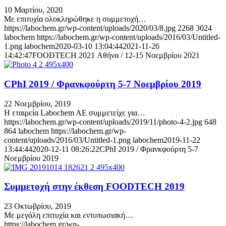
10 Μαρτίου, 2020
Με επιτυχία ολοκληρώθηκε η συμμετοχή…
https://labochem.gr/wp-content/uploads/2020/03/8.jpg
2268
3024
labochem
https://labochem.gr/wp-content/uploads/2016/03/Untitled-
1.png
labochem
2020-03-10 13:04:44
2021-11-26
14:42:47
FOODTECH 2021 Αθήνα / 12-15 Νοεμβρίου 2021
CPhI 2019 / Φρανκφούρτη 5-7 Νοεμβρίου 2019
22 Νοεμβρίου, 2019
Η εταιρεία Labochem AE συμμετείχε για…
https://labochem.gr/wp-content/uploads/2019/11/photo-4-2.jpg
648
864
labochem
https://labochem.gr/wp-
content/uploads/2016/03/Untitled-1.png
labochem
2019-11-22
13:44:44
2020-12-11 08:26:22
CPhI 2019 / Φρανκφούρτη 5-7
Νοεμβρίου 2019
Συμμετοχή στην έκθεση FOODTECH 2019
23 Οκτωβρίου, 2019
Με μεγάλη επιτυχία και εντυπωσιακή…
https://labochem.gr/wp-