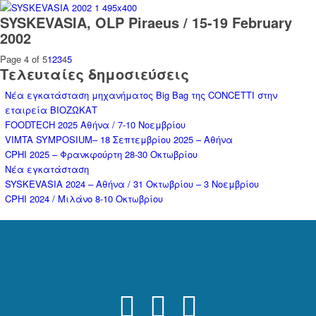
SYSKEVASIA, OLP Piraeus / 15-19 February
2002
Page 4 of 5
1
2
3
4
5
Τελευταίες δημοσιεύσεις
Νέα εγκατάσταση μηχανήματος Big Bag της CONCETTI στην
εταιρεία ΒΙΟΖΩΚΑΤ
FOODTECH 2025 Αθήνα / 7-10 Νοεμβρίου
VIMTA SYMPOSIUM– 18 Σεπτεμβρίου 2025 – Aθήνα
CPHI 2025 – Φρανκφούρτη 28-30 Οκτωβρίου
Νέα εγκατάσταση
SYSKEVASIA 2024 – Αθήνα / 31 Οκτωβρίου – 3 Νοεμβρίου
CPHI 2024 / Μιλάνο 8-10 Οκτωβρίου